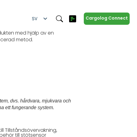
e
Cargolog Connect
SV
EN
dukten med hjälp av en
icerad metod.
ES
IT
ZH
DE
stem, dvs. hårdvara, mjukvara och
ha ett fungerande system.
till Tillståndsövervakning
,
llbehör till stötsensor