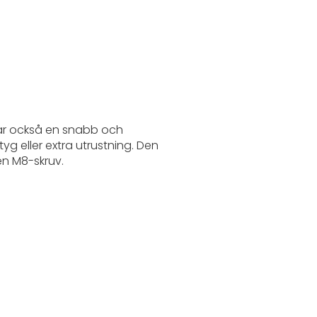
n är också en snabb och
g eller extra utrustning. Den
n M8-skruv.