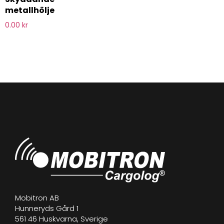
metallhölje
0.00
kr
Mobitron AB
Hunneryds Gård 1
561 46 Huskvarna, Sverige