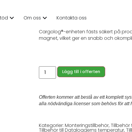
Magnetfäst
töd
Om oss
Kontakta oss
Cargolog®-enheten fästs säkert på pro
magnet, vilket ger en snabb och okompl
Lägg till i offerten
Offerten kommer att bestå av ett komplett sy
alla nödvändiga licenser som behövs för att 
Kategorier:
Monteringstillbehör
,
Tillbehör 
Tillbehör till Dataloggerns temperatur
,
Ti