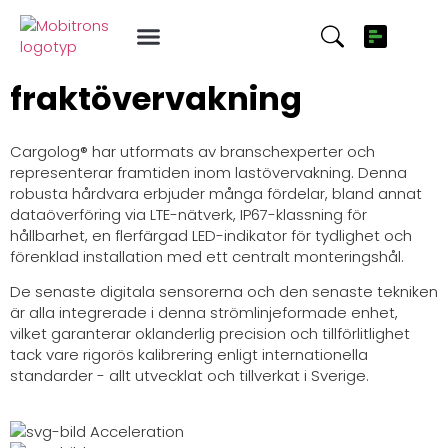
Minska transportskadorna
Revolutionera din
fraktövervakning
Cargolog® har utformats av branschexperter och
representerar framtiden inom lastövervakning. Denna
robusta hårdvara erbjuder många fördelar, bland annat
dataöverföring via LTE-nätverk, IP67-klassning för
hållbarhet, en flerfärgad LED-indikator för tydlighet och
förenklad installation med ett centralt monteringshål.
De senaste digitala sensorerna och den senaste tekniken
är alla integrerade i denna strömlinjeformade enhet,
vilket garanterar oklanderlig precision och tillförlitlighet
tack vare rigorös kalibrering enligt internationella
standarder - allt utvecklat och tillverkat i Sverige.
Acceleration