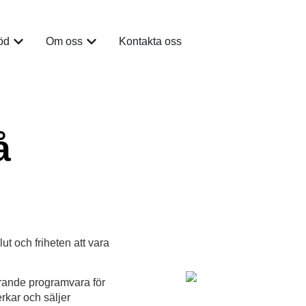
öd
Om oss
Kontakta oss
å
ut och friheten att vara
örande programvara för
erkar och säljer