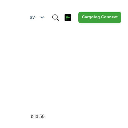
Cargolog Connect
SV
EN
ES
IT
ZH
DE