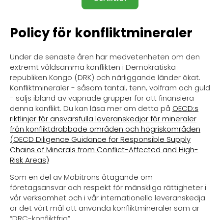
Policy för konfliktmineraler
Under de senaste åren har medvetenheten om den
extremt våldsamma konflikten i Demokratiska
republiken Kongo (DRK) och närliggande länder ökat.
Konfliktmineraler - såsom tantal, tenn, volfram och guld
- säljs ibland av väpnade grupper för att finansiera
denna konflikt. Du kan läsa mer om detta på
OECD:s
riktlinjer för ansvarsfulla leveranskedjor för mineraler
från konfliktdrabbade områden och högriskområden
(OECD Diligence Guidance for Responsible Supply
Chains of Minerals from Conflict-Affected and High-
Risk Areas)
Som en del av Mobitrons åtagande om
företagsansvar och respekt för mänskliga rättigheter i
vår verksamhet och i vår internationella leveranskedja
är det vårt mål att använda konfliktmineraler som är
“DRC-konfliktfria”.