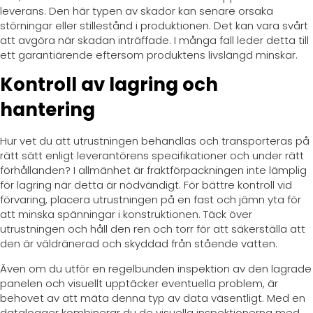
leverans. Den här typen av skador kan senare orsaka
störningar eller stillestånd i produktionen. Det kan vara svårt
att avgöra när skadan inträffade. I många fall leder detta till
ett garantiärende eftersom produktens livslängd minskar.
Kontroll av lagring och
hantering
Hur vet du att utrustningen behandlas och transporteras på
rätt sätt enligt leverantörens specifikationer och under rätt
förhållanden? I allmänhet är fraktförpackningen inte lämplig
för lagring när detta är nödvändigt. För bättre kontroll vid
förvaring, placera utrustningen på en fast och jämn yta för
att minska spänningar i konstruktionen. Täck över
utrustningen och håll den ren och torr för att säkerställa att
den är väldränerad och skyddad från stående vatten.
Även om du utför en regelbunden inspektion av den lagrade
panelen och visuellt upptäcker eventuella problem, är
behovet av att mäta denna typ av data väsentligt. Med en
datalogger kombinerar du de visuella inspektionerna med