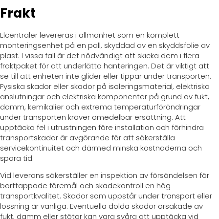
Frakt
Elcentraler levereras i allmänhet som en komplett
monteringsenhet på en pall, skyddad av en skyddsfolie av
plast. I vissa fall är det nödvändigt att skicka dem i flera
fraktpaket för att underlätta hanteringen. Det är viktigt att
se till att enheten inte glider eller tippar under transporten.
Fysiska skador eller skador på isoleringsmaterial, elektriska
anslutningar och elektriska komponenter på grund av fukt,
damm, kemikalier och extrema temperaturförändringar
under transporten kräver omedelbar ersättning. Att
upptäcka fel i utrustningen före installation och förhindra
transportskador är avgörande för att säkerställa
servicekontinuitet och därmed minska kostnaderna och
spara tid.
Vid leverans säkerställer en inspektion av försändelsen för
borttappade föremål och skadekontroll en hög
transportkvalitet. Skador som uppstår under transport eller
lossning är vanliga. Eventuella dolda skador orsakade av
fukt, damm eller stötar kan vara svåra att upptäcka vid