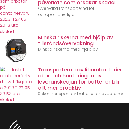
påverkan som orsakar skada
Övervaka transporterna för
oproportionerliga
Minska riskerna med hjälp av
tillståndsövervakning
Minska riskerna med hjälp av
Transporterna av litiumbatterier
ökar och hanteringen av
leveranskedjan för batterier blir
allt mer proaktiv
Säker transport av batterier är avgörande