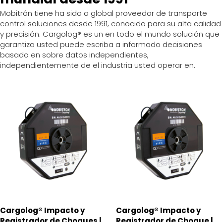
Mobitrón
tiene
ha sido
a global
proveedor
de
transporte
control
soluciones
desde
1991,
conocido
para
su
alta
calidad
y precisión
.
Cargolog
® es un
en todo el mundo
solución
que
garantiza
usted
puede
escriba a
informado
decisiones
basado en
sobre datos independientes,
independientemente
de
el
industria
usted
operar
en.
Cargolog® Impacto y
Cargolog® Impacto y
Registrador de Choques |
Registrador de Choque |