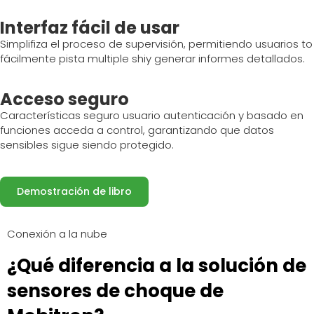
Interfaz fácil de usar
Simplif
iza el proceso de supervisión, permitiendo
usuarios t
o
fácilmente
pista mu
l
tiple shi
y generar informes detallados.
Acceso seguro
Características
seguro
usuario
autenticación
y
basado en
funciones
acceda a
control
,
garantizando
que
datos
sensibles
sigue siendo
protegido
.
Demostración de libro
Conexión a la nube
¿Qué diferencia a la solución de
sensores de choque de