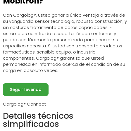
Mobitron?
Con
Cargolog
®,
usted
ganar
a
único
ventaja
a través de
su
vanguardia
sensor
tecnología
, robusto
construcción
, y
sin costuras
tratamiento de datos
capacidades
. El
sistema es
construido
a
soportar
áspero
entornos
y
puede
sea
fácilmente
personalizado
para encajar
su
específico
necesita
.
Si
usted
son
transporte
productos
farmacéuticos
, sensible
equipo
, o
industrial
componentes
,
Cargolog
®
garantiza
que
usted
permanezca en
informado
acerca de
el
condición
de
su
carga
en absoluto
veces
.
Seguir leyendo
Cargolog® Connect
Detalles técnicos
simplificados