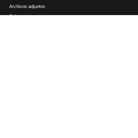
Archivos adjuntos
Antena
Comunicador
Batería
Software
Servicios
Cargolog
Cargolog Connect
Conexión a la nube
Todas las solicitudes
Ayuda