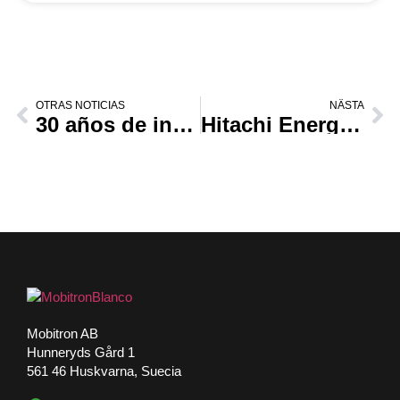
OTRAS NOTICIAS
NÄSTA
30 años de innovación
Hitachi Energy en Europa adjudica un contrato a Mobitron AB
Mobitron AB
Hunneryds Gård 1
561 46 Huskvarna, Suecia