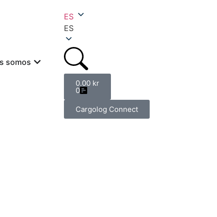
ES
ES
s somos
0.00
kr
0
Cargolog Connect