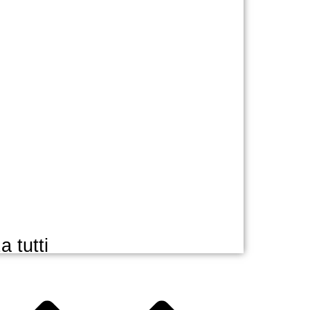
Contenitore
Accumulo di energia
Rotoli di carta
Trasformatore
Turbine eoliche
a tutti