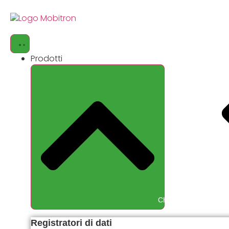
Vai
al
contenuto
Prodotti
Chiudere Products
Registratori di dati