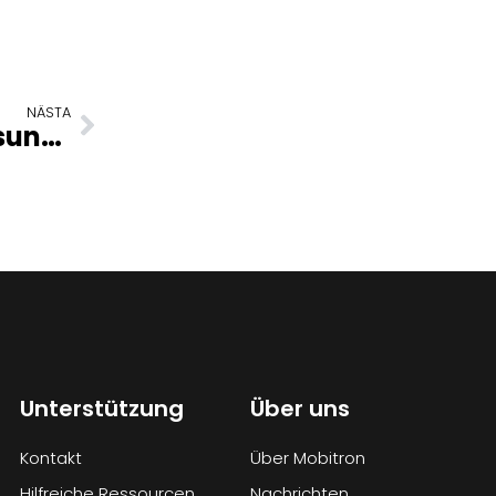
NÄSTA
Mobitron stellt revolutionäre Lösungen auf der CWIEME Berlin 2023 vor
Unterstützung
Über uns
Kontakt
Über Mobitron
Hilfreiche Ressourcen
Nachrichten