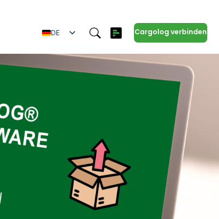
Cargolog verbinden
DE
EN
SV
ES
IT
ZH