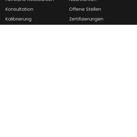
Konsultation
Offene Stellen
Kalibrierung
Zertifizierungen
Wie funktioniert das
Partner
Cargolog-System?
Informationen zum
Wissensdatenbank
Anbieter
FAQ
Datenschutzbestimmungen
Bedingungen für die
Lieferung