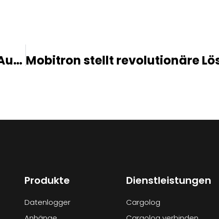
Hitachi Energy in Europa vergibt Auftrag an Mobitron AB
Produkte
Dienstleistungen
Datenlogger
Cargolog
Anhänge
Cargolog verbinden