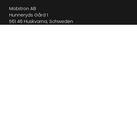
Mobitron AB
Hunneryds Gård 1
561 46 Huskvarna, Schweden
Finden Sie uns
info@mobitron.com
+46(0) 36-512 25
Melden Sie sich für unseren Newsletter an